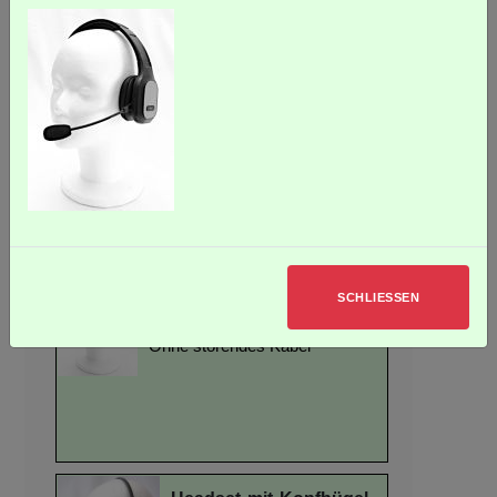
New Line
In dieser Rubrik erhalten Sie eine Übersicht der entsprechenden
Produkte.
Ein Klick auf die Produktbox liefert weitere Details...
Bluetooth Headset HSB-
SCHLIESSEN
2022
Ohne störendes Kabel