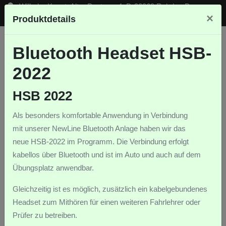
Wilhelm Knost, Alter Postweg 4, D-32369 Rahden-Pr.
×
Produktdetails
Ströhen
Bluetooth Headset HSB-
WIKO Funk
2022
HSB 2022
Fahrschul-Funksysteme
Funksysteme-Zubehör
Als besonders komfortable Anwendung in Verbindung
Bluetoothsysteme
Bluetooth-Zubehör
Agrarfunk
mit unserer NewLine Bluetooth Anlage haben wir das
neue HSB-2022 im Programm. Die Verbindung erfolgt
Bluetooth-Intercom
Sonderprodukte
kabellos über Bluetooth und ist im Auto und auch auf dem
Übungsplatz anwendbar.
BT-NewLine
BT-Eco
Gleichzeitig ist es möglich, zusätzlich ein kabelgebundenes
Bluetooth-Zubehör
Headset zum Mithören für einen weiteren Fahrlehrer oder
Prüfer zu betreiben.