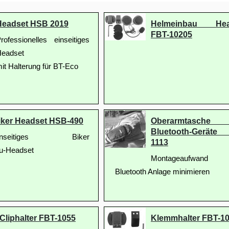
Headset HSB 2019
Helmeinbau Hea
FBT-10205
rofessionelles einseitiges
eadset
it Halterung für BT-Eco
iker Headset HSB-490
Oberarmtasche
Bluetooth-Geräte
inseitiges Biker
1113
au-Headset
Montageaufwand
Bluetooth Anlage minimieren
Cliphalter FBT-1055
Klemmhalter FBT-1