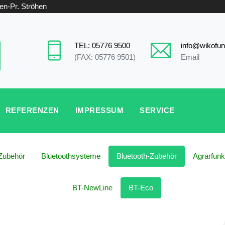
en-Pr. Ströhen
TEL: 05776 9500
info@wikofun
(FAX: 05776 9501)
Email
REFERENZEN
IMPRESSUM
SERVICE
Zubehör
Bluetoothsysteme
Bluetooth-Zubehör
Agrarfunk
BT-NewLine
BT-Eco