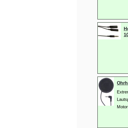
H
1
Ohrh
Extre
Lauts
Motor