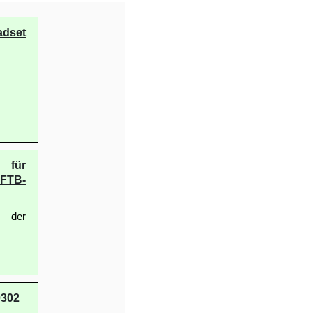
dset
 für
 FTB-
 der
0302