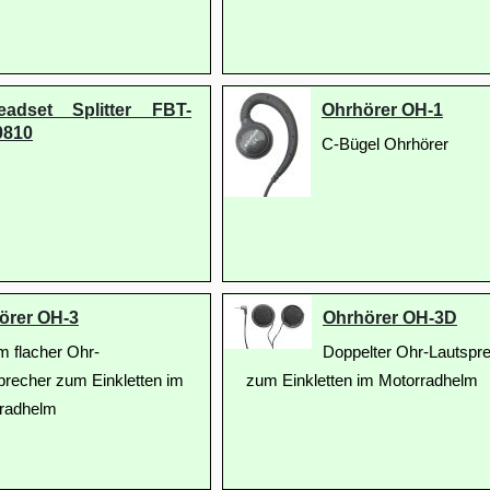
eadset Splitter FBT-
Ohrhörer OH-1
0810
C-Bügel Ohrhörer
örer OH-3
Ohrhörer OH-3D
m flacher Ohr-
Doppelter Ohr-Lautspr
precher zum Einkletten im
zum Einkletten im Motorradhelm
radhelm