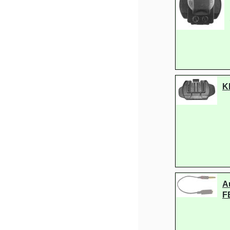
K
A
F