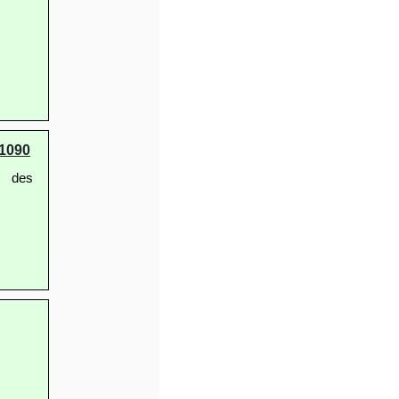
1090
g des