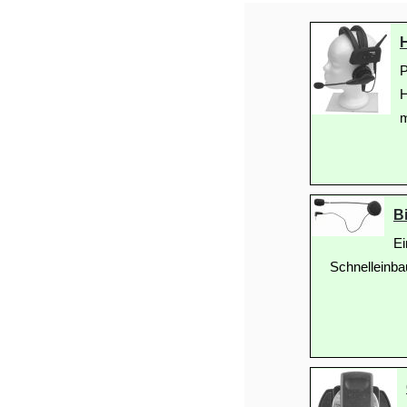
P
H
m
B
E
Schnelleinb